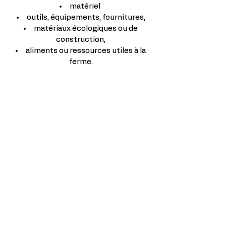
matériel
outils, équipements, fournitures,
matériaux écologiques ou de
construction,
aliments ou ressources utiles à la
ferme.
Le mécénat
En tant que mécène, vous associez
votre image à un projet porteur de
valeurs fortes :
engagement environnemental,
responsabilité sociale,
ancrage territorial,
éducation des générations futures.
Le mécénat peut être financier,