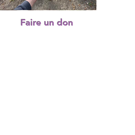
Faire un don
Donner de son temps, partager
de belles valeurs
Les différentes formes de dons
Vous pouvez nous soutenir de
plusieurs manières :
Don financier
: pour soutenir les
besoins quotidiens et les projets
futurs
Don matériel
: équipements, outils,
matériaux, fournitures pédagogiques
Don en nature ou compétences
:
selon vos possibilités
👉 Chaque forme de don est précieuse